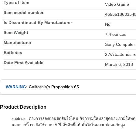
Type of item
Video Game
Item model number
465551863354
Is Discontinued By Manufacturer
No
Item Weight
7.4 ounces
Manufacturer
Sony Computer 
Batteries
2 AA batteries r
Date First Available
March 6, 2018
WARNING
:
California’s Proposition 65
Product Description
zabb-slot ต้องการลองก่อนตัดสินใจไหม กิจกรรมใหม่ล่าสุดของเรามีให้ทดล
นอกจากนี้ เรายังใช้ระบบ API ลิขสิทธิ์แท้ มั่นใจในความปลอดภัยสูง