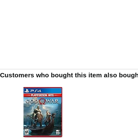
Customers who bought this item also bough