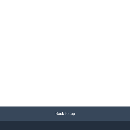
Back to top