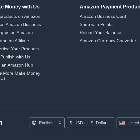
e Money with Us
Amazon Payment Produc
 products on Amazon
Amazon Business Card
 on Amazon Business
Shop with Points
 apps on Amazon
Reload Your Balance
me an Affiliate
Amazon Currency Converter
rtise Your Products
-Publish with Us
t an Amazon Hub
e More Make Money
 Us
English
$
USD - U.S. Dollar
United