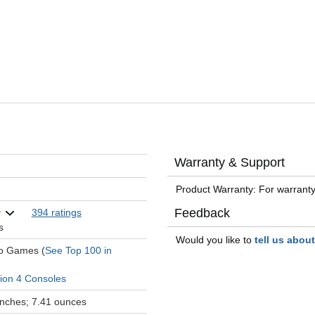
Warranty & Support
Product Warranty: For warranty
Feedback
394 ratings
s
Would you like to
tell us abou
eo Games (
See Top 100 in
tion 4 Consoles
 inches; 7.41 ounces