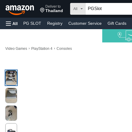
Deliver to
All
Thailand
PG SLOT
Registry
Customer Service
Gift Cards
All
›
›
Video Games
PlayStation 4
Consoles