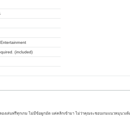
5
Entertainment
equired. (included)
องเล่นฟรีทุกเกม ไม่มีข้อผูกมัด แค่คลิกเข้ามา ไม่ว่าคุณจะชอบเกมแนวหมุนวงล้อ