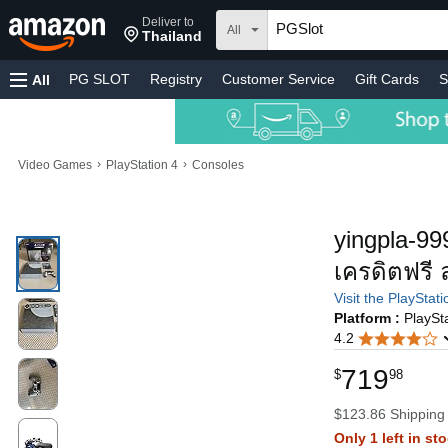
Deliver to
All
Thailand
PG SLOT
Registry
Customer Service
Gift Cards
S
All
›
›
Video Games
PlayStation 4
Consoles
yingpla-999
เครดิตฟรี 
Visit the PlayStat
Platform :
PlaySt
4.2
719
$
98
$123.86 Shipping
Only 1 left in st