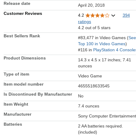
Release date
April 20, 2018
Customer Reviews
4.2
394
ratings
4.2 out of 5 stars
Best Sellers Rank
#83,477 in Video Games (
See
Top 100 in Video Games
)
#116 in
PlayStation 4 Console
Product Dimensions
14.3 x 4.5 x 17 inches; 7.41
ounces
Type of item
Video Game
Item model number
4655518633545
Is Discontinued By Manufacturer
No
Item Weight
7.4 ounces
Manufacturer
Sony Computer Entertainmen
Batteries
2 AA batteries required.
(included)