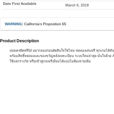
Date First Available
March 6, 2018
WARNING
:
California’s Proposition 65
Product Description
slotเครดิตฟรี50 อยากลองก่อนตัดสินใจใช่ไหม ทดลองเล่นฟรี ทุกเกมได้ทันท
พร้อมสิทธิ์ทดลองและของขวัญหลังลงทะเบียน ระบบใหม่ล่าสุด มั่นใจด้วย API ล
ใช้แลกรางวัล หรือเข้าสู่เกมพรีเมียมได้แบบไม่ต้องจ่ายเพิ่ม