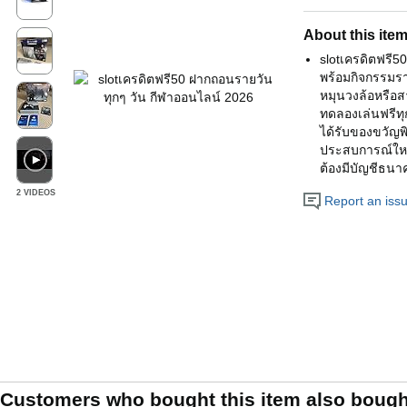
About this ite
slotเครดิตฟรี50
พร้อมกิจกรรมราย
หมุนวงล้อหรือส
ทดลองเล่นฟรีทุก
ได้รับของขวัญพ
ประสบการณ์ใหม่ไ
ต้องมีบัญชีธนา
2 VIDEOS
Report an issue
Customers who bought this item also bough