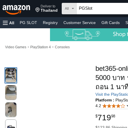
Deliver to
All
Thailand
PG SLOT
Registry
Customer Service
Gift Cards
S
All
›
›
Video Games
PlayStation 4
Consoles
bet365-onl
5000 บาท 
ถอน 1 นาท
Visit the PlayStat
Platform :
PlaySt
4.2
719
$
98
$123.86 Shipping