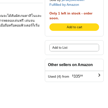
Fulfilled by Amazon
Only 1 left in stock - order
ม คุณจะได้สัมผัสเกมคาสิโนและ
soon.
การทดลองเล่นฟรี เล่นจน
อถือหรือคอมพิวเตอร์ก็เริ่ม
Add to cart
Add to List
Other sellers on Amazon
$
335
99
Used (4) from