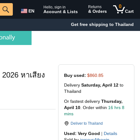
0
Returns
Hello, sign in
EN
& Orders
Cart
Account & Lists
Get free shipping to Thailand
น 2026 หาเสียง
Buy used:
$860.85
Delivery
Saturday, April 12
to
Thailand
Or fastest delivery
Thursday,
April 10
. Order within
16 hrs 8
mins
Deliver to
Thailand
Used: Very Good
|
Details
Sold by
jerseys4thewin