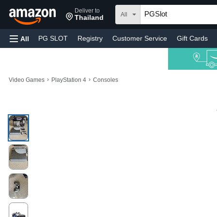
Deliver to
All
Thailand
PG SLOT
Registry
Customer Service
Gift Cards
All
›
›
Video Games
PlayStation 4
Consoles