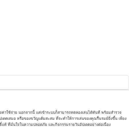
สียค่าใช้จ่าย นอกจากนี้ แค่เข้าระบบก็สามารถทดลองเล่นได้ทันที พร้อมสำรวจ
ัปเดตเสมอ หรือของขวัญแต้มสะสม ที่จะทำให้การเล่นของคุณรื่นรมย์ยิ่งขึ้น เพียง
ิ์แท้ ที่มั่นใจในความปลอดภัย และกิจกรรมรายวันอัปเดตอย่างต่อเนื่อง