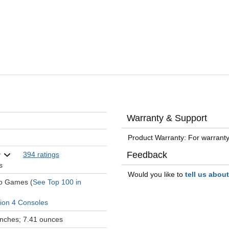
Warranty & Support
Product Warranty: For warranty
Feedback
394 ratings
s
Would you like to
tell us abou
eo Games (
See Top 100 in
tion 4 Consoles
 inches; 7.41 ounces