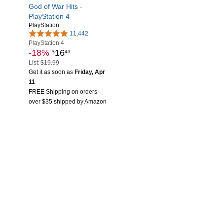
God of War Hits -
PlayStation 4
PlayStation
11,442
PlayStation 4
-18%
16
$
43
List:
$19.99
Get it as soon as
Friday, Apr
11
FREE Shipping on orders
over $35 shipped by Amazon