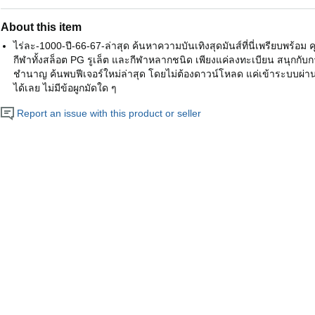
About this item
ไร่ละ-1000-ปี-66-67-ล่าสุด ค้นหาความบันเทิงสุดมันส์ที่นี่เพรียบพร้อ
กีฬาทั้งสล็อต PG รูเล็ต และกีฬาหลากชนิด เพียงแค่ลงทะเบียน สนุกกับ
ชำนาญ ค้นพบฟีเจอร์ใหม่ล่าสุด โดยไม่ต้องดาวน์โหลด แค่เข้าระบบผ่านมื
ได้เลย ไม่มีข้อผูกมัดใด ๆ
Report an issue with this product or seller