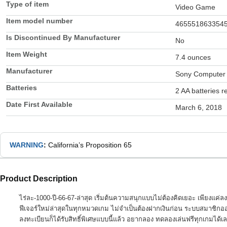
Type of item
Video Game
Item model number
465551863354
Is Discontinued By Manufacturer
No
Item Weight
7.4 ounces
Manufacturer
Sony Computer 
Batteries
2 AA batteries r
Date First Available
March 6, 2018
WARNING
:
California’s Proposition 65
Product Description
ไร่ละ-1000-ปี-66-67-ล่าสุด เริ่มต้นความสนุกแบบไม่ต้องคิดเยอะ เพียงแค
ฟีเจอร์ใหม่ล่าสุดในทุกหมวดเกม ไม่จำเป็นต้องฝากเงินก่อน ระบบสมาชิกออกแ
ลงทะเบียนก็ได้รับสิทธิ์พิเศษแบบนี้แล้ว อยากลอง ทดลองเล่นฟรีทุกเกมได้