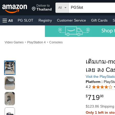
Deliver to
All
Thailand
PG SLOT
Registry
Customer Service
Gift Cards
S
All
›
›
Video Games
PlayStation 4
Consoles
เติมเกม-mo
เลย ลง Cas
Visit the PlayStat
Platform :
PlaySt
4.2
719
$
98
$123.86 Shipping
Only 1 left in st