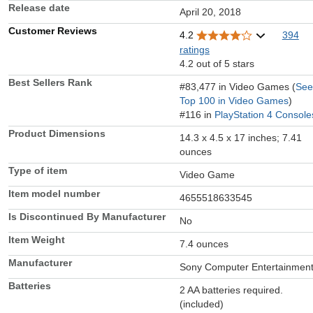
Release date
April 20, 2018
Customer Reviews
4.2
394
ratings
4.2 out of 5 stars
Best Sellers Rank
#83,477 in Video Games (
See
Top 100 in Video Games
)
#116 in
PlayStation 4 Console
Product Dimensions
14.3 x 4.5 x 17 inches; 7.41
ounces
Type of item
Video Game
Item model number
4655518633545
Is Discontinued By Manufacturer
No
Item Weight
7.4 ounces
Manufacturer
Sony Computer Entertainmen
Batteries
2 AA batteries required.
(included)