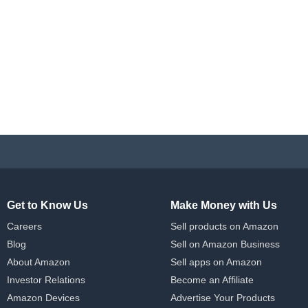
Get to Know Us
Make Money with Us
Careers
Sell products on Amazon
Blog
Sell on Amazon Business
About Amazon
Sell apps on Amazon
Investor Relations
Become an Affiliate
Amazon Devices
Advertise Your Products