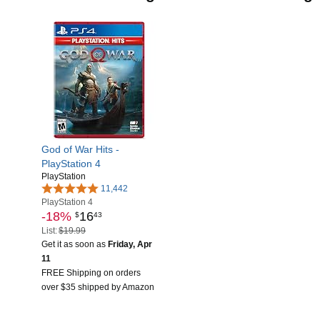
God of War Hits -
PlayStation 4
PlayStation
11,442
PlayStation 4
-18%
16
$
43
List:
$19.99
Get it as soon as
Friday, Apr
11
FREE Shipping on orders
over $35 shipped by Amazon