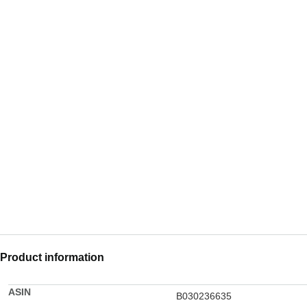
Product information
ASIN
B030236635