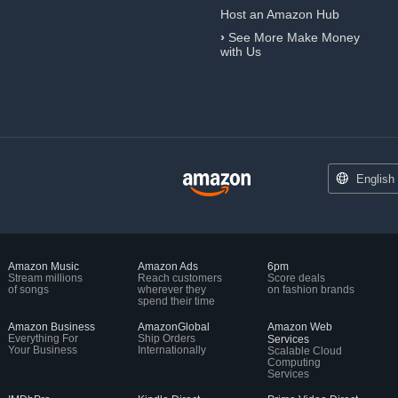
Host an Amazon Hub
›
See More Make Money
with Us
English
Amazon Music
Amazon Ads
6pm
Stream millions
Reach customers
Score deals
of songs
wherever they
on fashion brands
spend their time
Amazon Business
AmazonGlobal
Amazon Web
Everything For
Ship Orders
Services
Your Business
Internationally
Scalable Cloud
Computing
Services