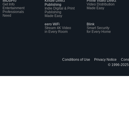
IMDbPro
Kindle Direct
Prime Video Direct
Get Info
Video Distribution
Publishing
Entertainment
Made Easy
Indie Digital & Print
Professionals
Publishing
Need
Made Easy
eero WiFi
Blink
Stream 4K Video
Smart Security
in Every Room
for Every Home
Conditions of Use
Privacy Notice
Cons
© 1996-2025, 