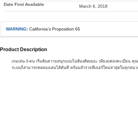
Date First Available
March 6, 2018
WARNING
:
California’s Proposition 65
Product Description
เกมเล่น-3-คน เริ่มต้นความสนุกแบบไม่ต้องคิดเยอะ เพียงแค่ลงทะเบียน คุณ
ระบบก็สามารถทดลองเล่นได้ทันที พร้อมสำรวจฟีเจอร์ใหม่ล่าสุดในทุกหมวด