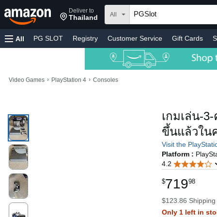
Deliver to
All
Thailand
PG SLOT
Registry
Customer Service
Gift Cards
S
All
›
›
Video Games
PlayStation 4
Consoles
เกมเล่น-3-
ขึ้นแล้วใน
Visit the PlayStat
Platform :
PlaySt
4.2
719
$
98
$123.86 Shipping
Only 1 left in st