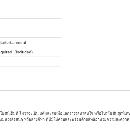
5
Entertainment
equired. (included)
ชน์เต็มที่ ไม่ว่าจะเป็น แต้มสะสมเพื่อแลกรางวัลน่าสนใจ หรือโปรโมชั่นสุดพิเศษ
วหมุนวงล้อสนุก หรือสายกีฬา ที่นี่มีให้ครบและพร้อมด้วยสิทธิอำนวยความสะดวกห