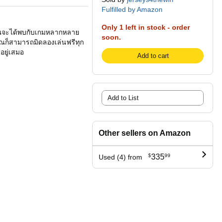
Fulfilled by Amazon
Only 1 left in stock - order
คุณจะได้พบกับเกมหลากหลาย
soon.
 คุณก็สามารถมิดลองเล่นฟรีทุก
อยู่เสมอ
Add to cart
Add to List
Other sellers on Amazon
$
335
99
Used (4) from