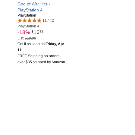
God of War Hits -
PlayStation 4
PlayStation
11,442
PlayStation 4
-18%
16
$
43
List:
$19.99
Get it as soon as
Friday, Apr
11
FREE Shipping on orders
over $35 shipped by Amazon