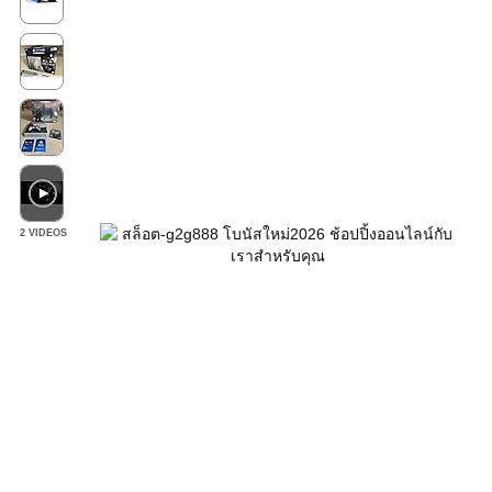
2 VIDEOS