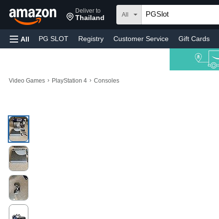
Deliver to
All
Thailand
PG SLOT
Registry
Customer Service
Gift Cards
All
›
›
Video Games
PlayStation 4
Consoles