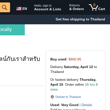
0
Returns
Hello, sign in
EN
& Orders
Cart
Account & Lists
Get free shipping to Thailand
ลน์กับเราสำหรับ
Buy used:
$860.85
Delivery
Saturday, April 12
to
Thailand
Or fastest delivery
Thursday,
April 10
. Order within
16 hrs 8
mins
Deliver to
Thailand
Used: Very Good
|
Details
Sold by
jerseys4thewin