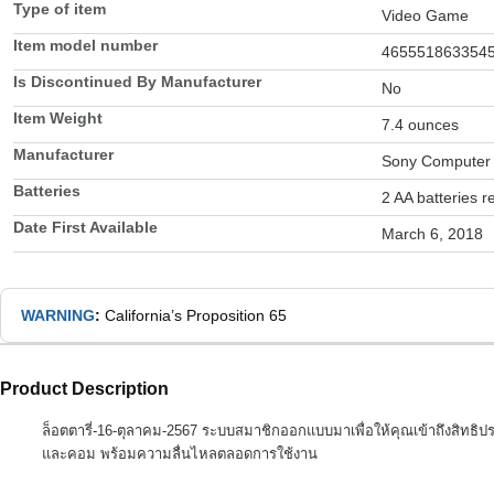
Type of item
Video Game
Item model number
465551863354
Is Discontinued By Manufacturer
No
Item Weight
7.4 ounces
Manufacturer
Sony Computer 
Batteries
2 AA batteries r
Date First Available
March 6, 2018
WARNING
:
California’s Proposition 65
Product Description
ล็อตตารี่-16-ตุลาคม-2567 ระบบสมาชิกออกแบบมาเพื่อให้คุณเข้าถึงสิทธิปร
และคอม พร้อมความลื่นไหลตลอดการใช้งาน