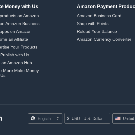
e Money with Us
Amazon Payment Produc
 products on Amazon
Amazon Business Card
 on Amazon Business
Shop with Points
 apps on Amazon
Reload Your Balance
me an Affiliate
Amazon Currency Converter
rtise Your Products
-Publish with Us
t an Amazon Hub
e More Make Money
 Us
English
$
USD - U.S. Dollar
United