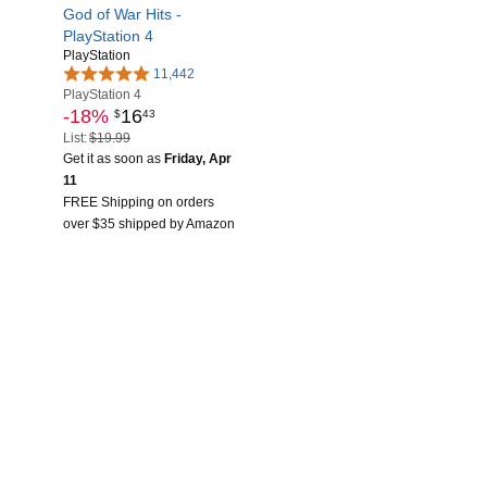
God of War Hits -
PlayStation 4
PlayStation
11,442
PlayStation 4
-18%
16
$
43
List:
$19.99
Get it as soon as
Friday, Apr
11
FREE Shipping on orders
over $35 shipped by Amazon