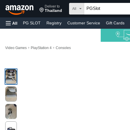
Deliver to
All
Thailand
PG SLOT
Registry
Customer Service
Gift Cards
All
›
›
Video Games
PlayStation 4
Consoles