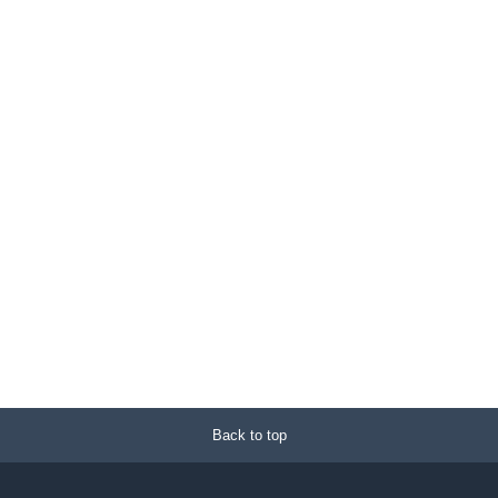
Back to top