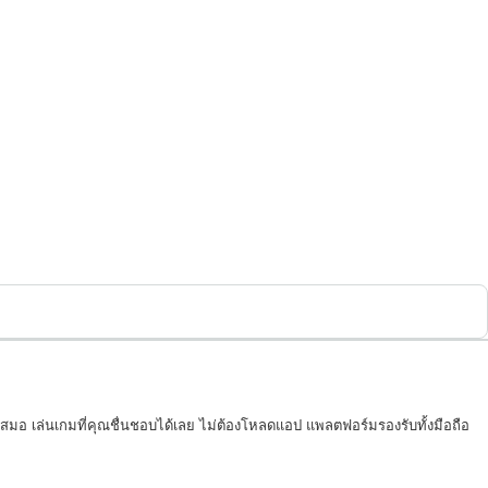
เสมอ เล่นเกมที่คุณชื่นชอบได้เลย ไม่ต้องโหลดแอป แพลตฟอร์มรองรับทั้งมือถือ