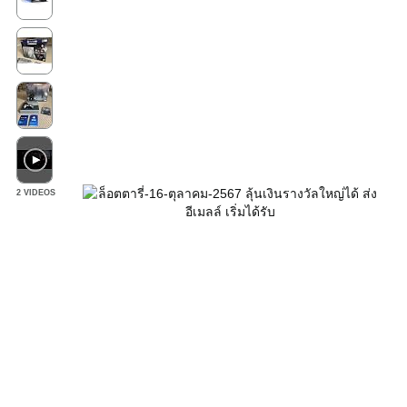
2 VIDEOS