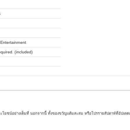
5
Entertainment
equired. (included)
ะโยชน์อย่างเต็มที่ นอกจากนี้ ทั้งของขวัญแต้มสะสม หรือโปรรายสัปดาห์ที่อัปเดต