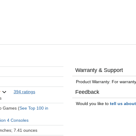
Warranty & Support
Product Warranty: For warranty
Feedback
394 ratings
s
Would you like to
tell us abou
eo Games (
See Top 100 in
tion 4 Consoles
 inches; 7.41 ounces