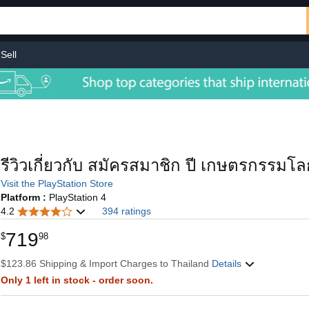
Sell
รีวิวเกี่ยวกับ สมัครสมาชิก ปี เกษตรกรรมโล
Visit the PlayStation Store
Platform :
PlayStation 4
4.2
394 ratings
719
$
98
$123.86 Shipping & Import Charges to Thailand
Details
Only 1 left in stock - order soon.