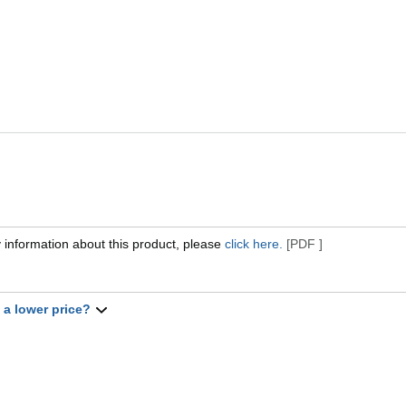
 information about this product, please
click here.
[PDF ]
t a lower price?