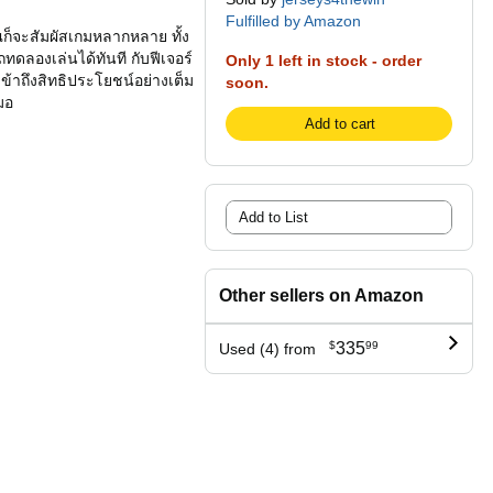
Fulfilled by Amazon
ุณก็จะสัมผัสเกมหลากหลาย ทั้ง
ทดลองเล่นได้ทันที กับฟีเจอร์
Only 1 left in stock - order
้าถึงสิทธิประโยชน์อย่างเต็ม
soon.
มอ
Add to cart
Add to List
Other sellers on Amazon
$
335
99
Used (4) from