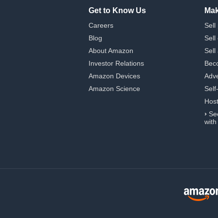
Get to Know Us
Mak
Careers
Sell
Blog
Sell
About Amazon
Sell
Investor Relations
Beco
Amazon Devices
Adve
Amazon Science
Self
Hos
›
Se
with