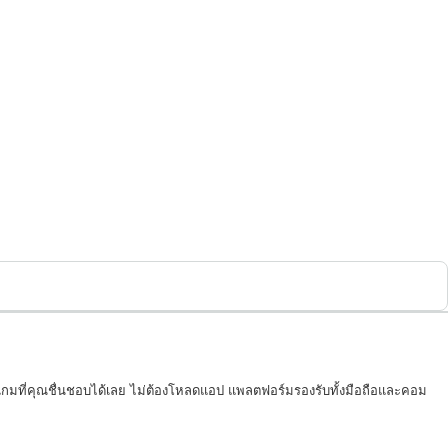
ล่นเกมที่คุณชื่นชอบได้เลย ไม่ต้องโหลดแอป แพลตฟอร์มรองรับทั้งมือถือและคอม