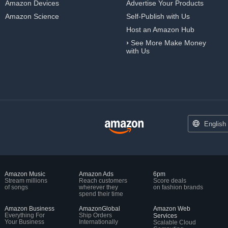
Amazon Devices
Advertise Your Products
Amazon Science
Self-Publish with Us
Host an Amazon Hub
›
See More Make Money
with Us
English
Amazon Music
Amazon Ads
6pm
Stream millions
Reach customers
Score deals
of songs
wherever they
on fashion brands
spend their time
Amazon Business
AmazonGlobal
Amazon Web
Everything For
Ship Orders
Services
Your Business
Internationally
Scalable Cloud