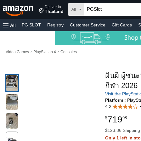
Deliver to
All
Thailand
PG SLOT
Registry
Customer Service
Gift Cards
S
All
›
›
Video Games
PlayStation 4
Consoles
ฝันผี ผู้ช
กีฬา 2026
Visit the PlayStat
Platform :
PlaySt
4.2
719
$
98
$123.86 Shipping
Only 1 left in st