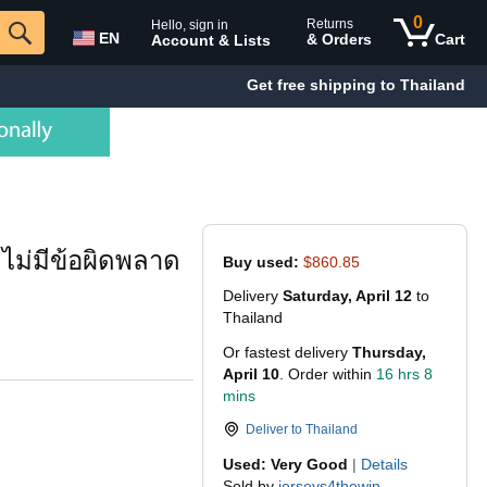
0
Returns
Hello, sign in
EN
& Orders
Cart
Account & Lists
Get free shipping to Thailand
 ไม่มีข้อผิดพลาด
Buy used:
$860.85
Delivery
Saturday, April 12
to
Thailand
Or fastest delivery
Thursday,
April 10
. Order within
16 hrs 8
mins
Deliver to
Thailand
Used: Very Good
|
Details
Sold by
jerseys4thewin