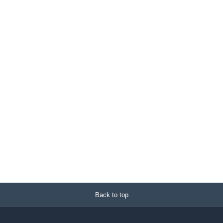
Back to top