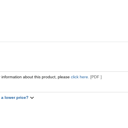
 information about this product, please
click here.
[PDF ]
t a lower price?