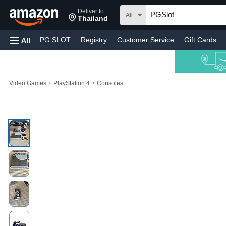
Deliver to
All
Thailand
PG SLOT
Registry
Customer Service
Gift Cards
All
›
›
Video Games
PlayStation 4
Consoles