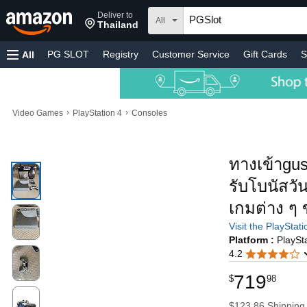
Deliver to
All
Thailand
PG SLOT
Registry
Customer Service
Gift Cards
S
All
›
›
Video Games
PlayStation 4
Consoles
ทางเข้าgu
รับโบนัสว
เกมต่าง ๆ
Visit the PlayStat
Platform :
PlaySt
4.2
719
$
98
$123.86 Shipping