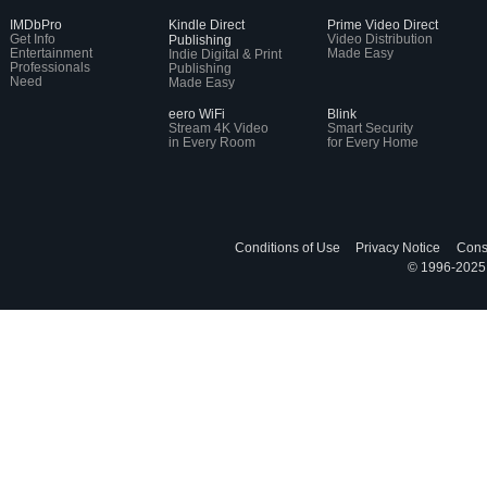
IMDbPro
Kindle Direct
Prime Video Direct
Get Info
Video Distribution
Publishing
Entertainment
Made Easy
Indie Digital & Print
Professionals
Publishing
Need
Made Easy
eero WiFi
Blink
Stream 4K Video
Smart Security
in Every Room
for Every Home
Conditions of Use
Privacy Notice
Cons
© 1996-2025, 