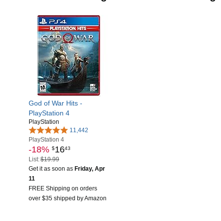
God of War Hits -
PlayStation 4
PlayStation
11,442
PlayStation 4
-18%
16
$
43
List:
$19.99
Get it as soon as
Friday, Apr
11
FREE Shipping on orders
over $35 shipped by Amazon