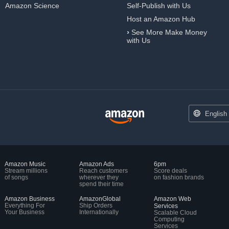
Amazon Science
Self-Publish with Us
Host an Amazon Hub
›
See More Make Money
with Us
English
Amazon Music
Amazon Ads
6pm
Stream millions
Reach customers
Score deals
of songs
wherever they
on fashion brands
spend their time
Amazon Business
AmazonGlobal
Amazon Web
Everything For
Ship Orders
Services
Your Business
Internationally
Scalable Cloud
Computing
Services