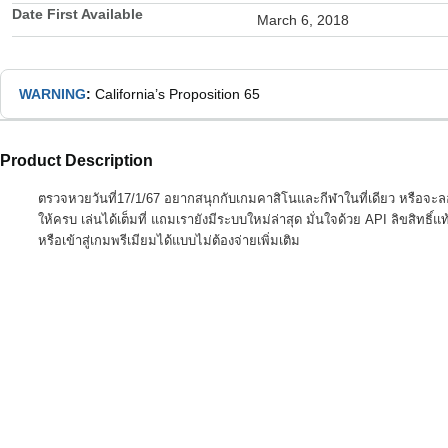
Date First Available
March 6, 2018
WARNING
:
California’s Proposition 65
Product Description
ตรวจหวยวันที่17/1/67 อยากสนุกกับเกมคาสิโนและกีฬาในที่เดียว หรือจะลอง
ให้ครบ เล่นได้เต็มที่ แถมเรายังมีระบบใหม่ล่าสุด มั่นใจด้วย API ลิขสิทธิ์แ
หรือเข้าสู่เกมพรีเมียมได้แบบไม่ต้องจ่ายเพิ่มเติม