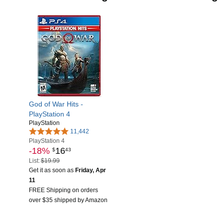
God of War Hits -
PlayStation 4
PlayStation
11,442
PlayStation 4
-18%
16
$
43
List:
$19.99
Get it as soon as
Friday, Apr
11
FREE Shipping on orders
over $35 shipped by Amazon