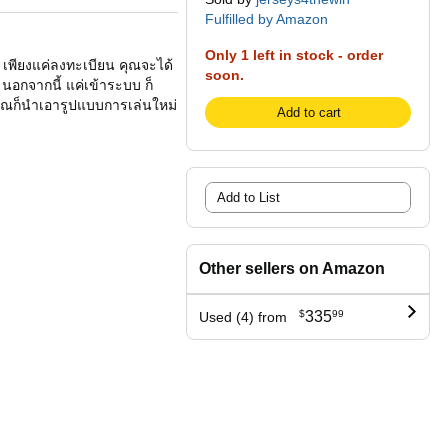
Fulfilled by Amazon
Only 1 left in stock - order
 เพียงแค่ลงทะเบียน คุณจะได้
soon.
 นอกจากนี้ แค่เข้าระบบ ก็
คุณก็นำเอารูปแบบการเล่นใหม่
Add to cart
Add to List
Other sellers on Amazon
$
335
99
Used (4) from