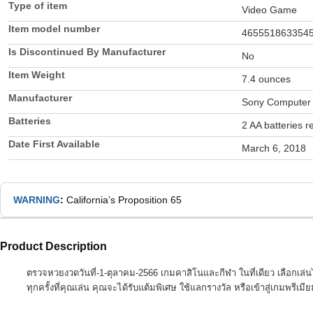
Type of item
Video Game
Item model number
465551863354
Is Discontinued By Manufacturer
No
Item Weight
7.4 ounces
Manufacturer
Sony Computer 
Batteries
2 AA batteries r
Date First Available
March 6, 2018
WARNING
:
California’s Proposition 65
Product Description
ตรวจหวยงวดวันที่-1-ตุลาคม-2566 เกมคาสิโนและกีฬา ในที่เดียว เลือกเล่นไ
ทุกครั้งที่คุณเล่น คุณจะได้รับแต้มพิเศษ ใช้แลกรางวัล หรือเข้าสู่เกมพรีเมี