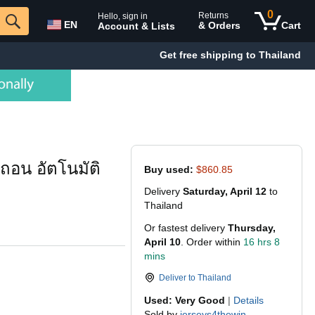
0
Returns
Hello, sign in
EN
& Orders
Cart
Account & Lists
Get free shipping to Thailand
ถอน อัตโนมัติ
Buy used:
$860.85
Delivery
Saturday, April 12
to
Thailand
Or fastest delivery
Thursday,
April 10
. Order within
16 hrs 8
mins
Deliver to
Thailand
Used: Very Good
|
Details
Sold by
jerseys4thewin