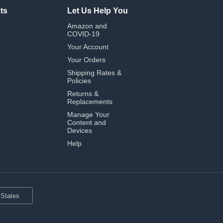
ts
Let Us Help You
Amazon and
COVID-19
Your Account
Your Orders
Shipping Rates &
Policies
Returns &
Replacements
Manage Your
Content and
Devices
Help
 States