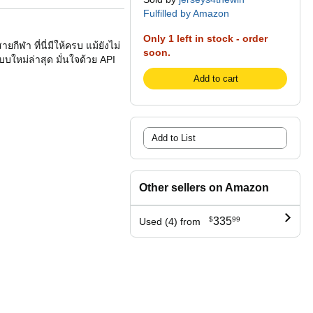
Fulfilled by Amazon
Only 1 left in stock - order
ฬา ที่นี่มีให้ครบ แม้ยังไม่
soon.
ะบบใหม่ล่าสุด มั่นใจด้วย API
Add to cart
Add to List
Other sellers on Amazon
$
335
99
Used (4) from