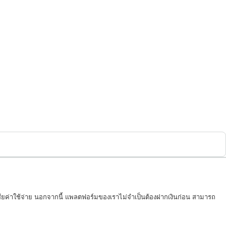
สียค่าใช้จ่าย นอกจากนี้ แพลตฟอร์มของเราไม่จำเป็นต้องฝากเงินก่อน สามารถ