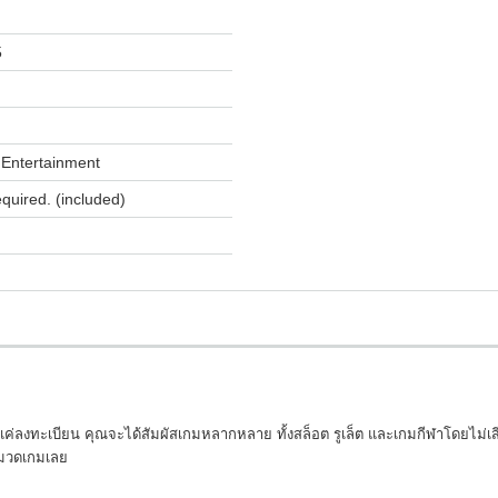
5
Entertainment
equired. (included)
แค่ลงทะเบียน คุณจะได้สัมผัสเกมหลากหลาย ทั้งสล็อต รูเล็ต และเกมกีฬาโดยไม่เ
กหมวดเกมเลย