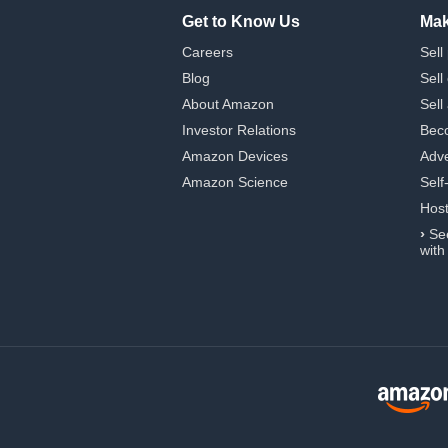
Get to Know Us
Mak
Careers
Sell
Blog
Sell
About Amazon
Sell
Investor Relations
Beco
Amazon Devices
Adve
Amazon Science
Self
Hos
›
Se
with