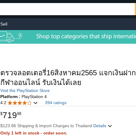
Sell
ตรวจลอตเตอรี่16สิงหาคม2565 แจกเงินฝาก
กีฬาออนไลน์ รับเงินได้เลย
Visit the PlayStation Store
Platform :
PlayStation 4
4.2
394 ratings
719
$
98
$123.86 Shipping & Import Charges to Thailand
Details
Only 1 left in stock - order soon.