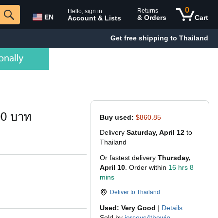
0
Returns
Hello, sign in
EN
& Orders
Cart
Account & Lists
Get free shipping to Thailand
00 บาท
Buy used:
$860.85
Delivery
Saturday, April 12
to
Thailand
Or fastest delivery
Thursday,
April 10
. Order within
16 hrs 8
mins
Deliver to
Thailand
Used: Very Good
|
Details
Sold by
jerseys4thewin