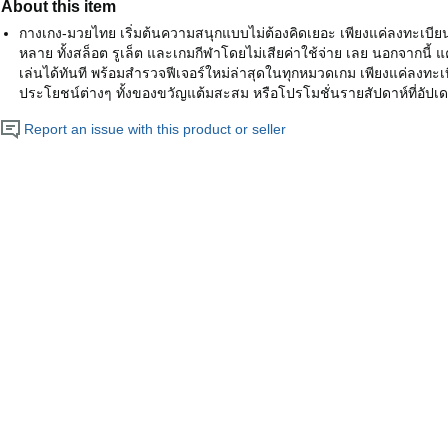
About this item
กางเกง-มวยไทย เริ่มต้นความสนุกแบบไม่ต้องคิดเยอะ เพียงแค่ลงทะเบีย
หลาย ทั้งสล็อต รูเล็ต และเกมกีฬาโดยไม่เสียค่าใช้จ่าย เลย นอกจากนี้
เล่นได้ทันที พร้อมสำรวจฟีเจอร์ใหม่ล่าสุดในทุกหมวดเกม เพียงแค่ลงทะเบ
ประโยชน์ต่างๆ ทั้งของขวัญแต้มสะสม หรือโปรโมชั่นรายสัปดาห์ที่อัปเ
Report an issue with this product or seller