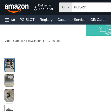
Deliver to
All
Thailand
PG SLOT
Registry
Customer Service
Gift Cards
All
›
›
Video Games
PlayStation 4
Consoles