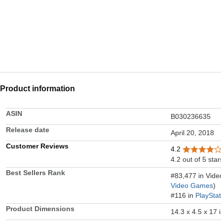
Product information
ASIN
B030236635
Release date
April 20, 2018
Customer Reviews
4.2
4.2 out of 5 star
Best Sellers Rank
#83,477 in Vid
Video Games
)
#116 in
PlaySta
Product Dimensions
14.3 x 4.5 x 17