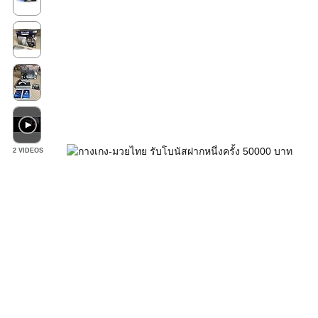
2 VIDEOS