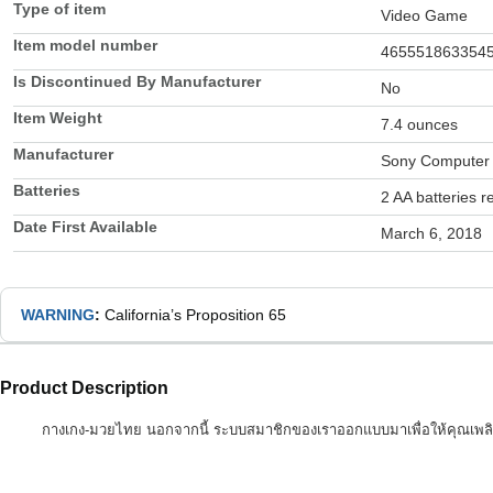
Type of item
Video Game
Item model number
465551863354
Is Discontinued By Manufacturer
No
Item Weight
7.4 ounces
Manufacturer
Sony Computer 
Batteries
2 AA batteries r
Date First Available
March 6, 2018
WARNING
:
California’s Proposition 65
Product Description
กางเกง-มวยไทย นอกจากนี้ ระบบสมาชิกของเราออกแบบมาเพื่อให้คุณเพลิดเพล