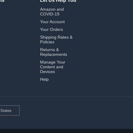
ts
Let Us Help You
Amazon and
COVID-19
Your Account
Your Orders
Shipping Rates &
Policies
Returns &
Replacements
Manage Your
Content and
Devices
Help
 States