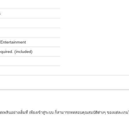
5
Entertainment
equired. (included)
ินอย่างเต็มที่ เพียงเข้าสู่ระบบ ก็สามารถทดสอบคุณสมบัติต่างๆ ของแต่ละเกมได