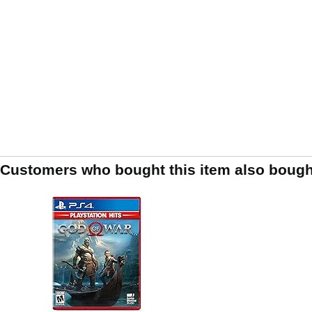
Customers who bought this item also bough