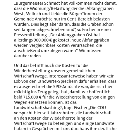
„Bürgermeister Schmidt hat vollkommen recht damit,
dass die Widmung/Belastung der drei Abfanggräben
West, Mellrich und Uelde die Bürger*innen der
Gemeinde Anröchte nur im Cent-Bereich belasten
würden. Dies liegt aber daran, dass die Gräben schon
seit langem abgeschrieben sind“, so Fischer in einer
Pressemitteilung. „Der Abfanggraben Ost hat
allerdings 900.000 € gekostet, neue Abfanggräben
werden vergleichbare Kosten verursachen, die
anschließend umzulegen wären“. Wir müssen
darüber reden.
Und das betrifft auch die Kosten für die
Wiederherstellung unserer gemeindlichen
Wirtschaftswege. Interessanterweise haben wir kein
Lob von den Landwirte-Sprechern dafür erhalten, dass
es ausgerechnet die SPD-Anröchte war, die sich hier
mächtig ins Zeug gelegt hat, damit wir hoffentlich
bald 715.000 € für die Wiederherstellung von einigen
Wegen einsetzen können. Ist das
Landwirtschaftsbashing?, fragt Fischer „Die CDU
verspricht hier seit Jahrzehnten, die Landwirtschaft
an den Kosten der Wiederherstellung der
Wirtschaftswege zu beteiligen und einige Landwirte
haben in Gesprächen mit uns durchaus ihre deutliche