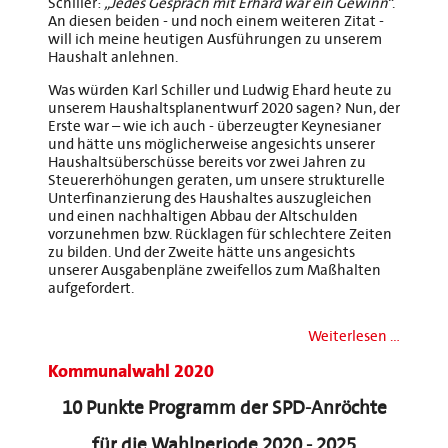
Schiller:
„Jedes Gespräch mit Erhard war ein Gewinn
“.
An diesen beiden - und noch einem weiteren Zitat -
will ich meine heutigen Ausführungen zu unserem
Haushalt anlehnen.
Was würden Karl Schiller und Ludwig Ehard heute zu
unserem Haushaltsplanentwurf 2020 sagen? Nun, der
Erste war – wie ich auch - überzeugter Keynesianer
und hätte uns möglicherweise angesichts unserer
Haushaltsüberschüsse bereits vor zwei Jahren zu
Steuererhöhungen geraten, um unsere strukturelle
Unterfinanzierung des Haushaltes auszugleichen
und einen nachhaltigen Abbau der Altschulden
vorzunehmen bzw. Rücklagen für schlechtere Zeiten
zu bilden. Und der Zweite hätte uns angesichts
unserer Ausgabenpläne zweifellos zum Maßhalten
aufgefordert.
Weiterlesen …
Kommunalwahl 2020
10 Punkte Programm der SPD-Anröchte
für die Wahlperiode 2020 - 2025