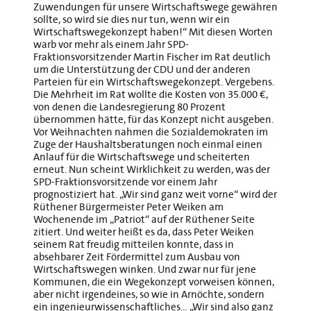
Zuwendungen für unsere Wirtschaftswege gewähren
sollte, so wird sie dies nur tun, wenn wir ein
Wirtschaftswegekonzept haben!“ Mit diesen Worten
warb vor mehr als einem Jahr SPD-
Fraktionsvorsitzender Martin Fischer im Rat deutlich
um die Unterstützung der CDU und der anderen
Parteien für ein Wirtschaftswegekonzept. Vergebens.
Die Mehrheit im Rat wollte die Kosten von 35.000 €,
von denen die Landesregierung 80 Prozent
übernommen hätte, für das Konzept nicht ausgeben.
Vor Weihnachten nahmen die Sozialdemokraten im
Zuge der Haushaltsberatungen noch einmal einen
Anlauf für die Wirtschaftswege und scheiterten
erneut. Nun scheint Wirklichkeit zu werden, was der
SPD-Fraktionsvorsitzende vor einem Jahr
prognostiziert hat. „Wir sind ganz weit vorne“ wird der
Rüthener Bürgermeister Peter Weiken am
Wochenende im „Patriot“ auf der Rüthener Seite
zitiert. Und weiter heißt es da, dass Peter Weiken
seinem Rat freudig mitteilen konnte, dass in
absehbarer Zeit Fördermittel zum Ausbau von
Wirtschaftswegen winken. Und zwar nur für jene
Kommunen, die ein Wegekonzept vorweisen können,
aber nicht irgendeines, so wie in Arnöchte, sondern
ein ingenieurwissenschaftliches… „Wir sind also ganz